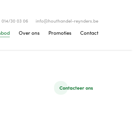
014/30 03 06
info@houthandel-reynders.be
nbod
Over ons
Promoties
Contact
Contacteer ons