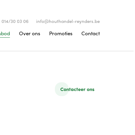
014/30 03 06
info@houthandel-reynders.be
nbod
Over ons
Promoties
Contact
Contacteer ons