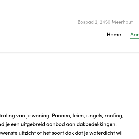
Bospad 2, 2450 Meerhout
Home
Aa
aling van je woning. Pannen, leien, singels, roofing,
vind je een uitgebreid aanbod aan dakbedekkingen.
enste uitzicht of het soort dak dat je waterdicht wil